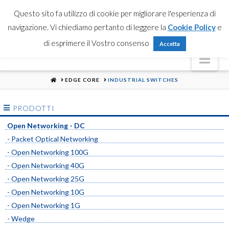
Partner Login
Registrati
Contattaci
Search
Questo sito fa utilizzo di cookie per migliorare l'esperienza di
navigazione. Vi chiediamo pertanto di leggere la
Cookie Policy
e
di esprimere il Vostro consenso
Accetta
Nav
HOME
EDGE CORE
INDUSTRIAL SWITCHES
PRODOTTI
Open Networking - DC
- Packet Optical Networking
- Open Networking 100G
- Open Networking 40G
- Open Networking 25G
- Open Networking 10G
- Open Networking 1G
- Wedge