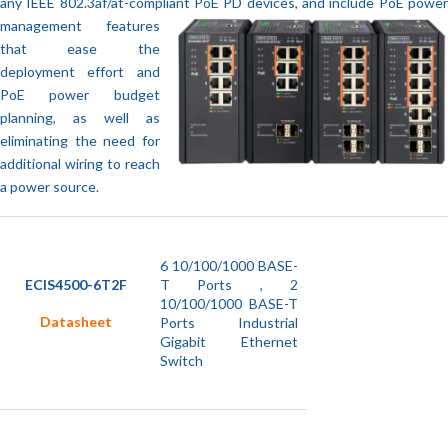
any IEEE 802.3af/at-compliant PoE PD devices, and include PoE power
management features
that ease the
deployment effort and
PoE power budget
planning, as well as
eliminating the need for
additional wiring to reach
a power source.
6 10/100/1000 BASE-
ECIS4500-6T2F
T Ports , 2
10/100/1000 BASE-T
Datasheet
Ports Industrial
Gigabit Ethernet
Switch