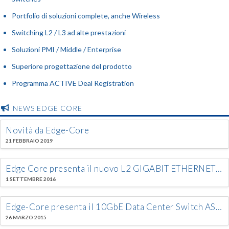
Portfolio di soluzioni complete, anche Wireless
Switching L2 / L3 ad alte prestazioni
Soluzioni PMI / Middle / Enterprise
Superiore progettazione del prodotto
Programma ACTIVE Deal Registration
NEWS EDGE CORE
Novità da Edge-Core
21 FEBBRAIO 2019
Edge Core presenta il nuovo L2 GIGABIT ETHERNET ACCESS/AGGREGATION PoE Switch: ECS4120-28P
1 SETTEMBRE 2016
Edge-Core presenta il 10GbE Data Center Switch AS5712-54X, il primo switch approvato dal Open Compute Project (OCP)
26 MARZO 2015