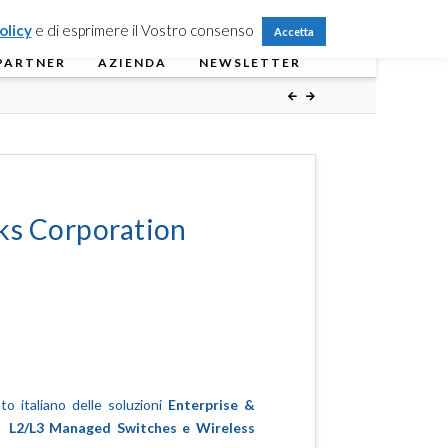
Partner Login
Registrati
Contattaci
olicy
e di esprimere il Vostro consenso
Accetta
PARTNER
AZIENDA
NEWSLETTER
ks Corporation
o italiano delle soluzioni
Enterprise &
,
L2/L3 Managed Switches e Wireless