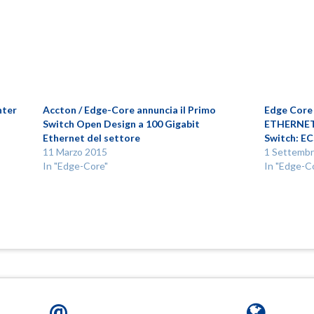
nter
Accton / Edge-Core annuncia il Primo
Edge Core 
Switch Open Design a 100 Gigabit
ETHERNET
Ethernet del settore
Switch: E
11 Marzo 2015
1 Settemb
In "Edge-Core"
In "Edge-C