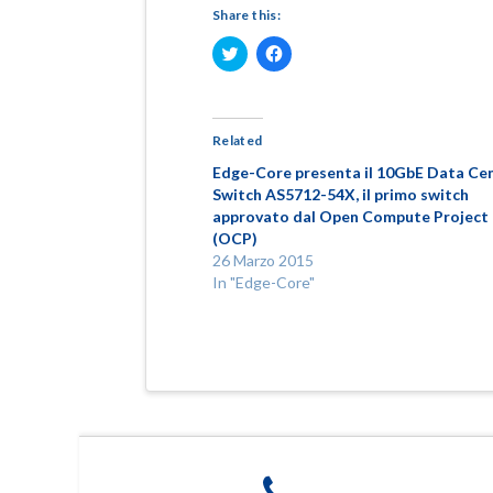
Share this:
Fai
Fai
clic
clic
qui
per
per
condividere
condividere
su
su
Facebook
Twitter
(Si
Related
(Si
apre
apre
in
Edge-Core presenta il 10GbE Data Ce
in
una
una
nuova
Switch AS5712-54X, il primo switch
nuova
finestra)
approvato dal Open Compute Project
finestra)
(OCP)
26 Marzo 2015
In "Edge-Core"