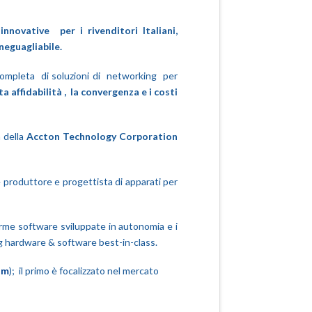
novative per i rivenditori Italiani,
neguagliabile.
mpleta di soluzioni di networking per
ta affidabilità , la convergenza e i costi
 della
Accton Technology Corporation
è produttore e progettista di apparati per
forme software sviluppate in autonomia e i
ng hardware & software best-in-class.
om
); il primo è focalizzato nel mercato