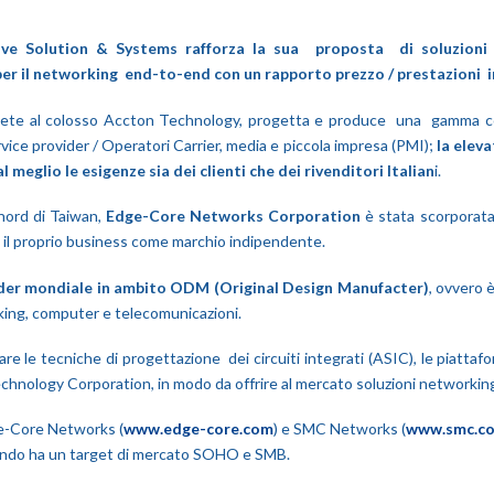
ve Solution & Systems rafforza la sua proposta di soluzioni in
per il networking end-to-end con un rapporto prezzo / prestazioni i
ete al colosso Accton Technology, progetta e produce una gamma co
rvice provider / Operatori Carrier, media e piccola impresa (PMI);
la eleva
meglio le esigenze sia dei clienti che dei rivenditori Italian
i.
nord di Taiwan,
Edge-Core Networks Corporation
è stata scorporata
e il proprio business come marchio indipendente.
der mondiale in ambito ODM (Original Design Manufacter)
, ovvero 
rking, computer e telecomunicazioni.
re le tecniche di progettazione dei circuiti integrati (ASIC), le piatta
 Technology Corporation, in modo da offrire al mercato soluzioni networki
ge-Core Networks (
www.edge-core.com
) e SMC Networks (
www.smc.c
condo ha un target di mercato SOHO e SMB.