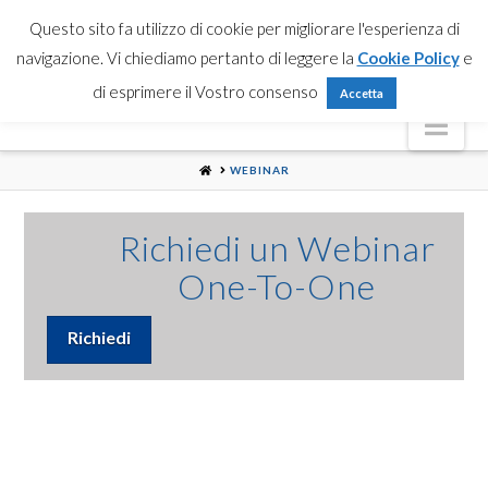
Partner Login
Registrati
Contattaci
Search
Questo sito fa utilizzo di cookie per migliorare l'esperienza di
navigazione. Vi chiediamo pertanto di leggere la
Cookie Policy
e
di esprimere il Vostro consenso
Accetta
Nav
HOME
WEBINAR
Richiedi un Webinar
One-To-One
Richiedi