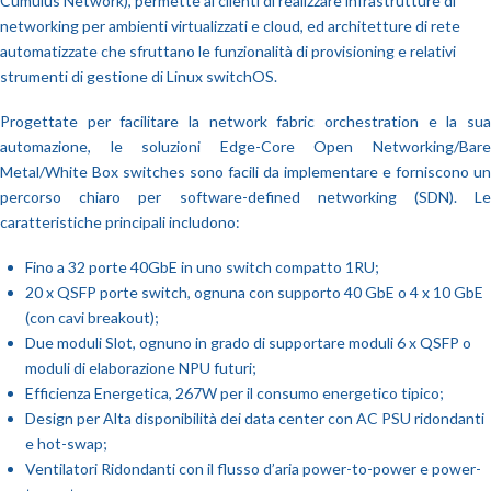
Cumulus Network), permette ai clienti di realizzare infrastrutture di
networking per ambienti virtualizzati e cloud, ed architetture di rete
automatizzate che sfruttano le funzionalità di provisioning e relativi
strumenti di gestione di Linux switchOS.
Progettate per facilitare la network fabric orchestration e la sua
automazione, le soluzioni Edge-Core Open Networking/Bare
Metal/White Box switches sono facili da implementare e forniscono un
percorso chiaro per software-defined networking (SDN). Le
caratteristiche principali includono:
Fino a 32 porte 40GbE in uno switch compatto 1RU;
20 x QSFP porte switch, ognuna con supporto 40 GbE o 4 x 10 GbE
(con cavi breakout);
Due moduli Slot, ognuno in grado di supportare moduli 6 x QSFP o
moduli di elaborazione NPU futuri;
Efficienza Energetica, 267W per il consumo energetico tipico;
Design per Alta disponibilità dei data center con AC PSU ridondanti
e hot-swap;
Ventilatori Ridondanti con il flusso d’aria power-to-power e power-