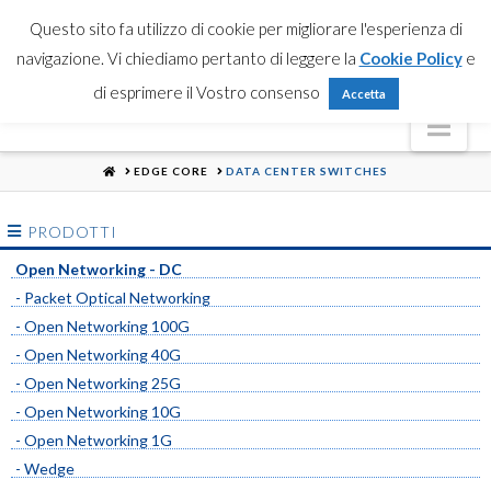
Partner Login
Registrati
Contattaci
Search
Questo sito fa utilizzo di cookie per migliorare l'esperienza di
navigazione. Vi chiediamo pertanto di leggere la
Cookie Policy
e
di esprimere il Vostro consenso
Accetta
Nav
HOME
EDGE CORE
DATA CENTER SWITCHES
PRODOTTI
Open Networking - DC
- Packet Optical Networking
- Open Networking 100G
- Open Networking 40G
- Open Networking 25G
- Open Networking 10G
- Open Networking 1G
- Wedge