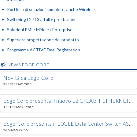
Portfolio di soluzioni complete, anche Wireless
Switching L2 / L3 ad alte prestazioni
Soluzioni PMI / Middle / Enterprise
Superiore progettazione del prodotto
Programma ACTIVE Deal Registration
NEWS EDGE CORE
Novità da Edge-Core
21 FEBBRAIO 2019
Edge Core presenta il nuovo L2 GIGABIT ETHERNET ACCESS/AGGREGATION PoE Switch: ECS4120-28P
1 SETTEMBRE 2016
Edge-Core presenta il 10GbE Data Center Switch AS5712-54X, il primo switch approvato dal Open Compute Project (OCP)
26 MARZO 2015