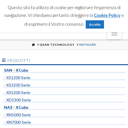
Partner Login
Registrati
Contattaci
Search
Questo sito fa utilizzo di cookie per migliorare l'esperienza di
navigazione. Vi chiediamo pertanto di leggere la
Cookie Policy
e
di esprimere il Vostro consenso
Accetta
Nav
HOME
QSAN TECHNOLOGY
XN7012RE
PRODOTTI
SAN - XCube
- XS1200 Serie
- XS3200 Serie
- XS5200 Serie
- XD5300 Serie
NAS - XCube
- XN5000 Serie
- XN7000 Serie