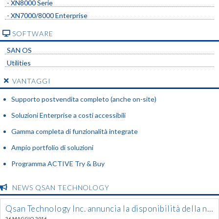
- XN8000 Serie
- XN7000/8000 Enterprise
SOFTWARE
SAN OS
Utilities
VANTAGGI
Supporto postvendita completo (anche on-site)
Soluzioni Enterprise a costi accessibili
Gamma completa di funzionalità integrate
Ampio portfolio di soluzioni
Programma ACTIVE Try & Buy
NEWS QSAN TECHNOLOGY
Qsan Technology Inc. annuncia la disponibilità della nuova generazione XCubeSAN. Rinnovato con l’occasione anche il design del proprio logo.
26 MAGGIO 2016