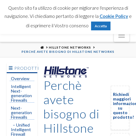
Partner Login
Registrati
Contattaci
Search
Questo sito fa utilizzo di cookie per migliorare l'esperienza di
navigazione. Vi chiediamo pertanto di leggere la
Cookie Policy
e
di esprimere il Vostro consenso
Accetta
Nav
HOME
HILLSTONE NETWORKS
PERCHÉ AVETE BISOGNO DI HILLSTONE NETWORKS
PRODOTTI
Overview
Perchè
Intelligent
Next-
Richiedi
avete
generation
maggiori
Firewalls
informazio
su
Next-
bisogno di
questo
generation
prodotto!
Firewalls
Hillstone
– Unified
Intelligent
Firewall