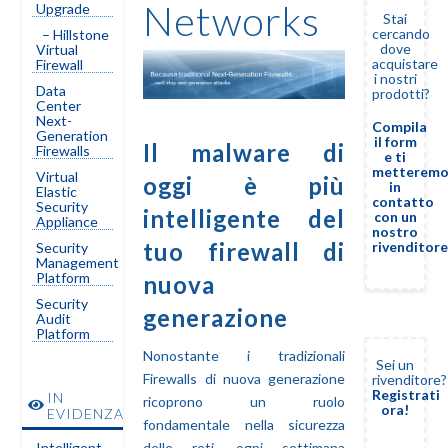
Networks
Upgrade
Stai
cercando
– Hillstone
dove
Virtual
acquistare
Firewall
i nostri
Data
prodotti?
Center
Next-
Compila
Generation
il form
Il malware di
Firewalls
e ti
metterem
Virtual
oggi è più
in
Elastic
contatto
Security
intelligente del
con un
Appliance
nostro
tuo firewall di
rivenditore
Security
Management
Platform
nuova
Security
generazione
Audit
Platform
Nonostante i tradizionali
Sei un
Firewalls di nuova generazione
rivenditore?
Registrati
IN
ricoprono un ruolo
ora!
EVIDENZA
fondamentale nella sicurezza
delle reti, ogni settimana
Intelligent