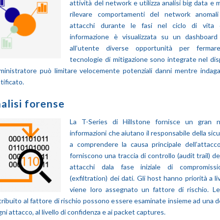
attività del network e utilizza analisi big data e
rilevare comportamenti del network anomal
attacchi durante le fasi nel ciclo di vita 
informazione è visualizzata su un dashboard 
all’utente diverse opportunità per fermare
tecnologie di mitigazione sono integrate nel di
mministratore può limitare velocemente potenziali danni mentre indaga
tificato.
alisi forense
La T-Series di Hillstone fornisce un gran
informazioni che aiutano il responsabile della sic
a comprendere la causa principale dell’attacco
forniscono una traccia di controllo (audit trail) d
attacchi dala fase iniziale di compromissio
(exfiltration) dei dati. Gli host hanno priorità a li
viene loro assegnato un fattore di rischio. 
ribuito al fattore di rischio possono essere esaminate insieme ad una d
gni attacco, al livello di confidenza e ai packet captures.