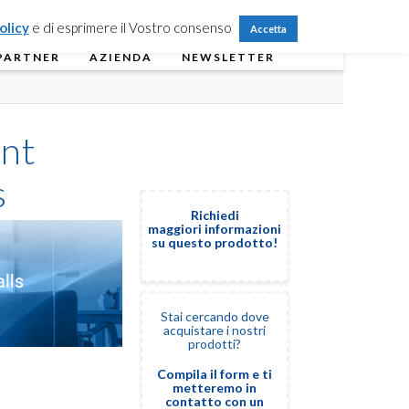
Partner Login
Registrati
Contattaci
olicy
e di esprimere il Vostro consenso
Accetta
PARTNER
AZIENDA
NEWSLETTER
ent
s
Richiedi
maggiori informazioni
su questo prodotto!
Stai cercando dove
acquistare i nostri
prodotti?
Compila il form e ti
metteremo in
contatto con un