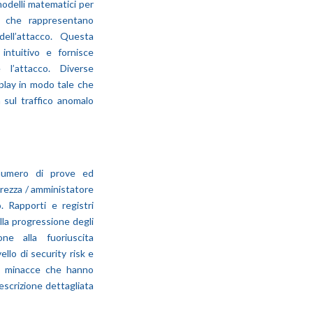
 modelli matematici per
i che rappresentano
dell’attacco. Questa
intuitivo e fornisce
 l’attacco. Diverse
splay in modo tale che
 sul traffico anomalo
 numero di prove ed
urezza / amministatore
. Rapporti e registri
ella progressione degli
ne alla fuoriuscita
vello di security risk e
Le minacce che hanno
escrizione dettagliata