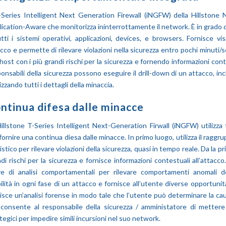
-Series Intelligent Next Generation Firewall (iNGFW) della Hillstone 
ication-Aware che monitorizza ininterrottamente il network. È in grado di
tti i sistemi operativi, applicazioni, devices, e browsers. Fornisce visi
cco e permette di rilevare violazioni nella sicurezza entro pochi minuti/
 host con i più grandi rischi per la sicurezza e fornendo informazioni conte
onsabili della sicurezza possono
eseguire il drill
-down
di un at
tacco, in
izzando tutti i dettagli della minaccia.
ntinua difesa dalle minacce
illstone T-Series Intelligent Next-Generation Firwall (iNGFW) utilizza
fornire una continua diesa dalle minacce. In primo luogo, utilizza il ragg
istico per rilevare violazioni della sicurezza, quasi in tempo reale. Da la pr
di rischi per la sicurezza e fornisce informazioni contestuali all’attacc
ve di analisi comportamentali per rilevare comportamenti anomali d
bilità in ogni fase di un attacco e fornisce all’utente diverse opportunit
isce un’analisi forense in modo tale che l’utente può determinare la cau
 consente al responsabile della sicurezza / amministatore di metter
tegici per impedire simili incursioni nel suo network.