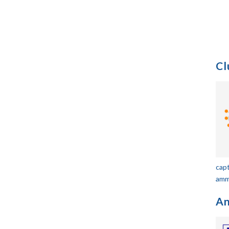
Cl
capt
ammi
An