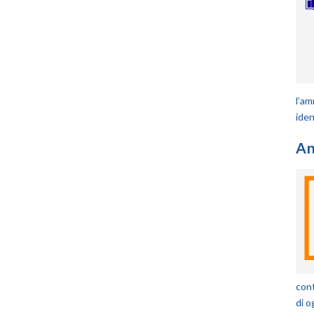
l’a
iden
An
cont
di o