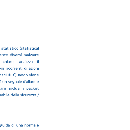
statistico (statistical
mente diversi malware
hiare, analizza il
 ricorrenti di azioni
osciuti. Quando viene
rà un segnale d’allarme
are inclusi i packet
abile della sicurezza /
a guida di una normale