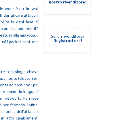
nostro rivenditore!
Network è un firewall
 identificare attacchi
bilità in ogni fase di
secondi, dando priorità
stuali alla minaccia. I
Sei un rivenditore?
Registrati ora!
clusi i packet captures
 tre tecnologie chiave
ruppamento (clustering)
iorità ad host con i più
o. In secondo luogo, si
el network. Fornisce
à per fermarlo. Infine,
sa prima dell’attacco.
e in atto cambiamenti