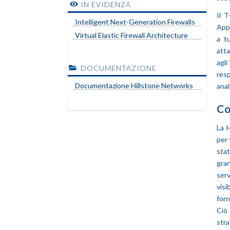
IN EVIDENZA
Il T
Intelligent Next-Generation Firewalls
Appl
Virtual Elastic Firewall Architecture
a tu
atta
agli
DOCUMENTAZIONE
resp
Documentazione Hillstone Networks
anal
Co
La H
per 
stat
gran
ser
visi
forn
Ciò
stra