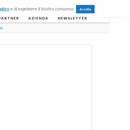
Partner Login
Registrati
Contattaci
olicy
e di esprimere il Vostro consenso
Accetta
PARTNER
AZIENDA
NEWSLETTER
AL