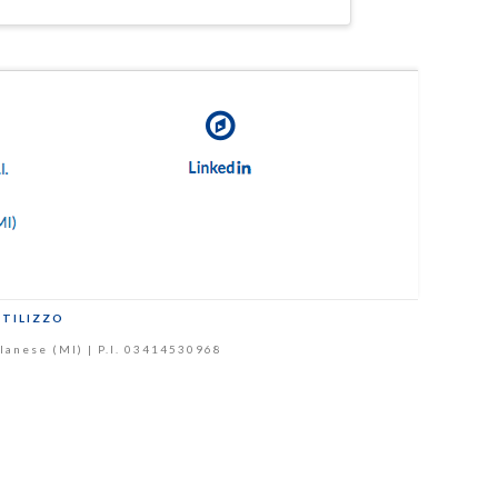
UTILIZZO
Milanese (MI) | P.I. 03414530968