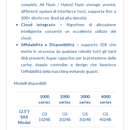
completi, All Flash / Hybrid Flash storage pronte,
differenti opzioni di interfacce host, supporta fino a
300+ dischi con Jbod ad alta densità.
Cloud integrato –
Algoritmo di allocazione
intelligente consente un eccellente utilizzo del
cloud.
Affidabilità e Disponibilità –
supporto IDR che
mette in sicurezza da qualsiasi rebuild tutti gli hard
disk presenti, Super capacitor per la protezione della
cache, doppio controller e design che favorisce
l’affidabilità della macchina evitando guasti.
Modelli disponibili:
1000
2000
3000
4000
series
series
series
series
(2.5”)
GS
GS
GS
GS
SAS
1024B
2024B
3024B
4024B
Model