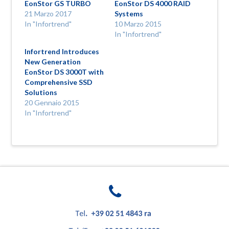
una
nuova
EonStor GS TURBO
EonStor DS 4000 RAID
nuova
finestra)
21 Marzo 2017
Systems
finestra)
In "Infortrend"
10 Marzo 2015
In "Infortrend"
Infortrend Introduces
New Generation
EonStor DS 3000T with
Comprehensive SSD
Solutions
20 Gennaio 2015
In "Infortrend"