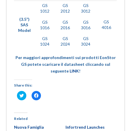
GS
GS
GS
1012
2012
3012
(3.5”)
GS
GS
GS
GS
SAS
4016
1016
2016
3016
Model
GS
GS
GS
1024
2024
3024
Per maggiori approfondimenti sui prodotti EonStor
GS potete scaricare il datasheet cliccando sul
seguente
LINK
!
Share this:
Fai
Fai
clic
clic
qui
per
per
condividere
condividere
su
su
Facebook
Twitter
(Si
Related
(Si
apre
apre
in
Nuova Famiglia
Infortrend Launches
in
una