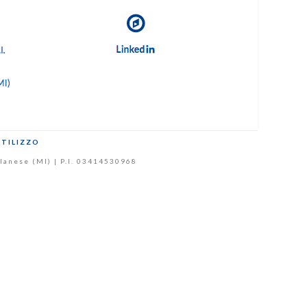
UTILIZZO
Milanese (MI) | P.I. 03414530968