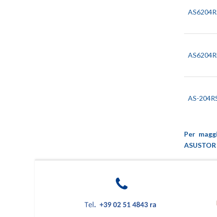
AS6204R
AS6204
AS-204R
Per maggi
ASUSTOR so