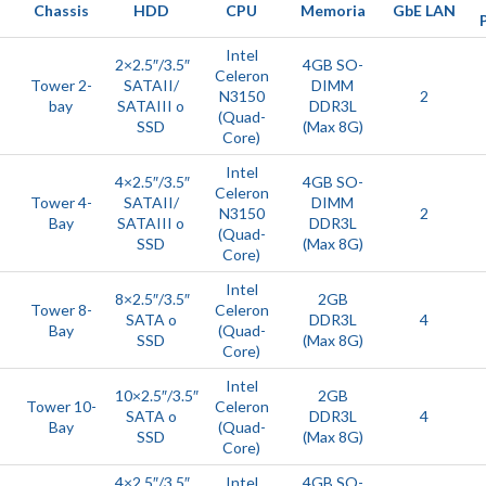
Chassis
HDD
CPU
Memoria
GbE LAN
Intel
2×2.5″/3.5″
4GB SO-
Celeron
Tower 2-
SATAII/
DIMM
T
N3150
2
bay
SATAIII o
DDR3L
(Quad-
SSD
(Max 8G)
Core)
Intel
4×2.5″/3.5″
4GB SO-
Celeron
Tower 4-
SATAII/
DIMM
T
N3150
2
Bay
SATAIII o
DDR3L
(Quad-
SSD
(Max 8G)
Core)
Intel
8×2.5″/3.5″
2GB
Tower 8-
Celeron
T
SATA o
DDR3L
4
Bay
(Quad-
SSD
(Max 8G)
Core)
Intel
10×2.5″/3.5″
2GB
Tower 10-
Celeron
T
SATA o
DDR3L
4
Bay
(Quad-
SSD
(Max 8G)
Core)
4×2.5″/3.5″
Intel
4GB SO-