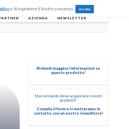
Partner Login
Registrati
Contattaci
olicy
e di esprimere il Vostro consenso
Accetta
PARTNER
AZIENDA
NEWSLETTER
Richiedi maggiori informazioni su
questo prodotto!
Stai cercando dove acquistare i nostri
prodotti?
Compila il form e ti metteremo in
contatto con un nostro rivenditore!