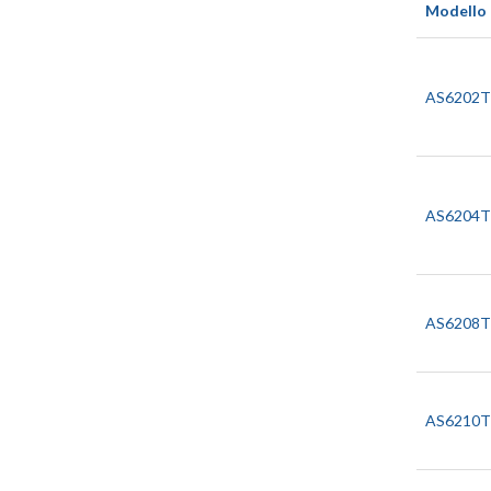
Modello
AS6202
AS6204
AS6208
AS6210