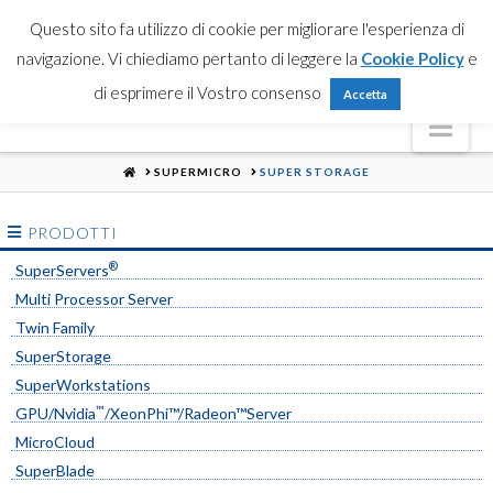
Partner Login
Registrati
Contattaci
Search
Questo sito fa utilizzo di cookie per migliorare l'esperienza di
navigazione. Vi chiediamo pertanto di leggere la
Cookie Policy
e
di esprimere il Vostro consenso
Accetta
Nav
HOME
SUPERMICRO
SUPER STORAGE
PRODOTTI
®
SuperServers
Multi Processor Server
Twin Family
SuperStorage
SuperWorkstations
™
GPU/Nvidia
/XeonPhi™/Radeon™Server
MicroCloud
SuperBlade