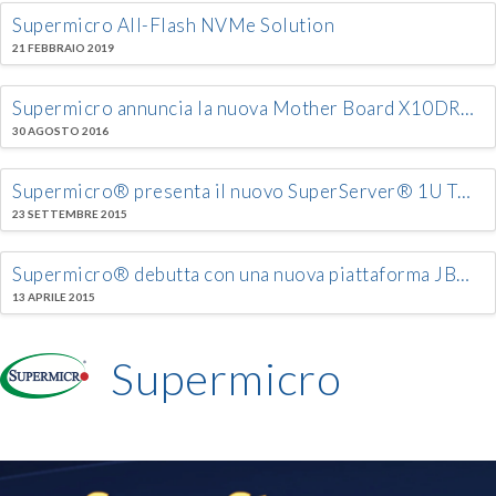
Supermicro All-Flash NVMe Solution
21 FEBBRAIO 2019
Supermicro annuncia la nuova Mother Board X10DRX DP con 11 PCI-E slot
30 AGOSTO 2016
Supermicro® presenta il nuovo SuperServer® 1U TwinPro™ totalmente ridondante, con Dual Hot Swap DP Node
23 SETTEMBRE 2015
Supermicro® debutta con una nuova piattaforma JBOD SAS3 12Gb/s SuperStorage® da 720TB 4U da 90 dischi rigidi da 3.5″ sostituibile a caldo con caricamento dall’alto, in occasione della fiera NAB 2015
13 APRILE 2015
Supermicro