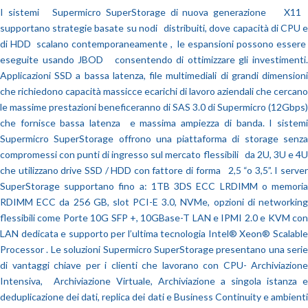
I sistemi Supermicro SuperStorage di nuova generazione X11
supportano strategie basate su nodi distribuiti, dove capacità di CPU e
di HDD scalano contemporaneamente , le espansioni possono essere
eseguite usando JBOD consentendo di ottimizzare gli investimenti.
Applicazioni SSD a bassa latenza, file multimediali di grandi dimensioni
che richiedono capacità massicce ecarichi di lavoro aziendali che cercano
le massime prestazioni beneficeranno di SAS 3.0 di Supermicro (12Gbps)
che fornisce bassa latenza e massima ampiezza di banda. I sistemi
Supermicro SuperStorage offrono una piattaforma di storage senza
compromessi con punti di ingresso sul mercato flessibili da 2U, 3U e 4U
che utilizzano drive SSD / HDD con fattore di forma 2,5 “o 3,5”. I server
SuperStorage supportano fino a: 1TB 3DS ECC LRDIMM o memoria
RDIMM ECC da 256 GB, slot PCI-E 3.0, NVMe, opzioni di networking
flessibili come Porte 10G SFP +, 10GBase-T LAN e IPMI 2.0 e KVM con
LAN dedicata e supporto per l’ultima tecnologia Intel® Xeon® Scalable
Processor . Le soluzioni Supermicro SuperStorage presentano una serie
di vantaggi chiave per i clienti che lavorano con CPU- Archiviazione
Intensiva, Archiviazione Virtuale, Archiviazione a singola istanza e
deduplicazione dei dati, replica dei dati e Business Continuity e ambienti