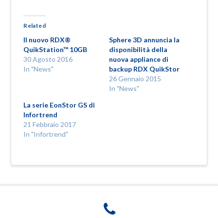
per
condividere
condividere
su
su
Facebook
Twitter
(Si
Related
(Si
apre
apre
in
Il nuovo RDX®
Sphere 3D annuncia la
in
una
una
nuova
QuikStation™ 10GB
disponibilità della
nuova
finestra)
30 Agosto 2016
nuova appliance di
finestra)
In "News"
backup RDX QuikStor
26 Gennaio 2015
In "News"
La serie EonStor GS di
Infortrend
21 Febbraio 2017
In "Infortrend"