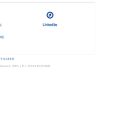
UTILIZZO
Milanese (MI) | P.I. 03414530968