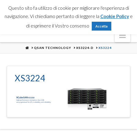
Partner Login
Registrati
Contattaci
Search
Questo sito fa utilizzo di cookie per migliorare l'esperienza di
navigazione. Vi chiediamo pertanto di leggere la
Cookie Policy
e
di esprimere il Vostro consenso
Accetta
Nav
HOME
QSAN TECHNOLOGY
XS3224-D
XS3224
XS3224