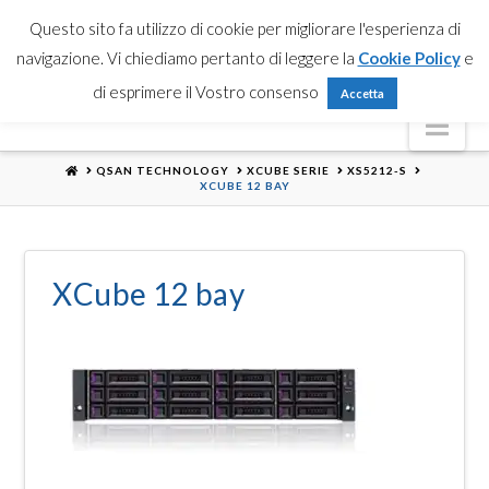
Partner Login
Registrati
Contattaci
Search
Questo sito fa utilizzo di cookie per migliorare l'esperienza di
navigazione. Vi chiediamo pertanto di leggere la
Cookie Policy
e
di esprimere il Vostro consenso
Accetta
Nav
HOME
QSAN TECHNOLOGY
XCUBE SERIE
XS5212-S
XCUBE 12 BAY
XCube 12 bay