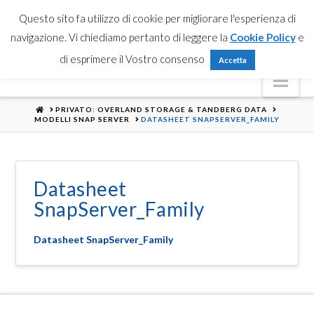
Partner Login
Registrati
Contattaci
Search
Questo sito fa utilizzo di cookie per migliorare l'esperienza di
navigazione. Vi chiediamo pertanto di leggere la
Cookie Policy
e
di esprimere il Vostro consenso
Accetta
Nav
HOME
PRIVATO: OVERLAND STORAGE & TANDBERG DATA
MODELLI SNAP SERVER
DATASHEET SNAPSERVER_FAMILY
Datasheet
SnapServer_Family
Datasheet SnapServer_Family