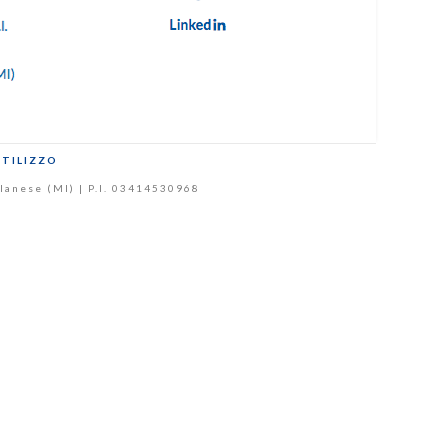
UTILIZZO
Milanese (MI) | P.I. 03414530968