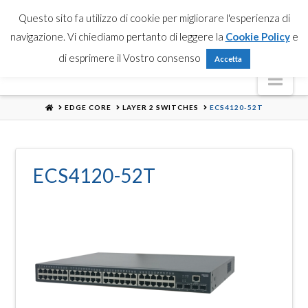
Partner Login
Registrati
Contattaci
Search
Questo sito fa utilizzo di cookie per migliorare l'esperienza di
navigazione. Vi chiediamo pertanto di leggere la
Cookie Policy
e
di esprimere il Vostro consenso
Accetta
Nav
HOME
EDGE CORE
LAYER 2 SWITCHES
ECS4120-52T
ECS4120-52T