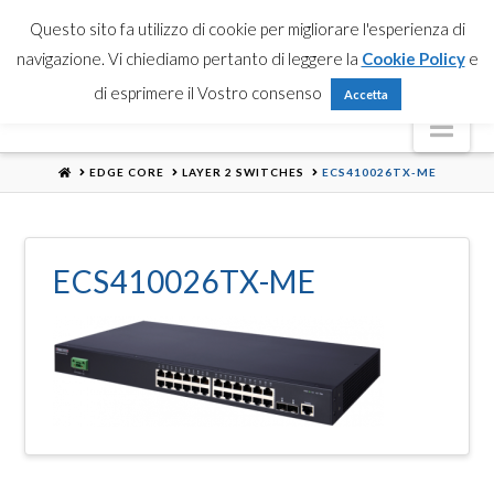
Partner Login
Registrati
Contattaci
Search
Questo sito fa utilizzo di cookie per migliorare l'esperienza di
navigazione. Vi chiediamo pertanto di leggere la
Cookie Policy
e
di esprimere il Vostro consenso
Accetta
Nav
HOME
EDGE CORE
LAYER 2 SWITCHES
ECS410026TX-ME
ECS410026TX-ME