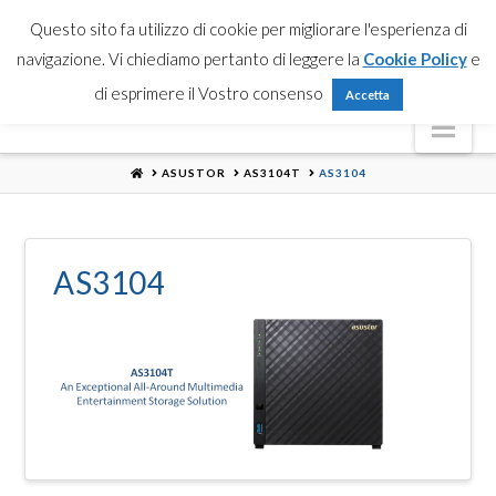
Partner Login
Registrati
Contattaci
Search
Questo sito fa utilizzo di cookie per migliorare l'esperienza di
navigazione. Vi chiediamo pertanto di leggere la
Cookie Policy
e
di esprimere il Vostro consenso
Accetta
Nav
HOME
ASUSTOR
AS3104T
AS3104
AS3104