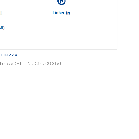
UTILIZZO
Milanese (MI) | P.I. 03414530968